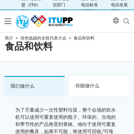
盟（ITU）
信部门
电信标准
电信发展
简介
(ITU-R)
化部门
部门
简介
绿色低碳的全权代表大会
食品和饮料
食品和饮料
简介
2022
联系PP-22团队
年
全
权
你能做什么
我们做什么
参与
代
表
会
大
日程
为了尽量减少一次性塑料垃圾，整个会场的饮水
场
会
机可以使用可重复使用的瓶子。环保的、当地的
平
（PP-
和季节性的产品将受到青睐。倾向于使用可重复
每
面
22）
文件
使用的餐具，如果不可能，将使用可回收/可堆
日
图
简