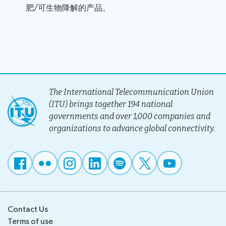
肥/可生物降解的产品。
安
邀
介
正
排
请
筹
政策性发言
式
日
证
备
文
程
书
重
指
件
社
注
要
选举
南
提
交
册
日
申
交
活
实
期
The International Telecommunication Union
Elections
请
提
动
用
和
新闻室
(ITU) brings together 194 national
results
发
案
Side
信
截
governments and over 1,000 companies and
候
言
提
Events
息
止
organizations to advance global connectivity.
选
时
供
Webcast
国际电信联盟（ITU）简介
日
人
段
给
and
期
选
代
captioning
包
无线电通信部门(ITU-R)
举
表
容
程
的
性
国际电联电信标准化部门
序
IT
的
工
全
Contact Us
国际电联电信发展部门
具
权
Terms of use