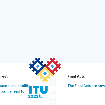
选举程序
arest
Final Acts
ace sustainability,
The Final Acts are now 
e path ahead for