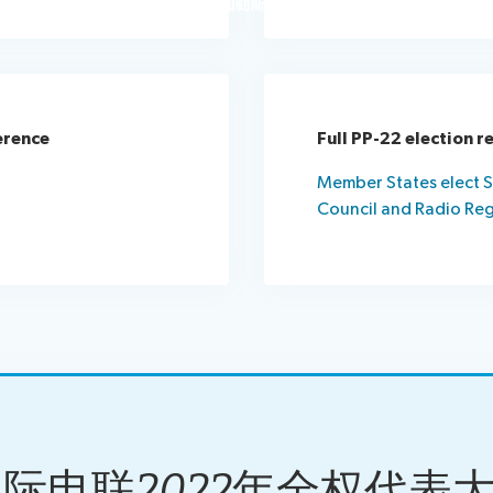
erence
Full PP-22 election r
Member States elect S
Council and Radio Re
际电联2022年全权代表