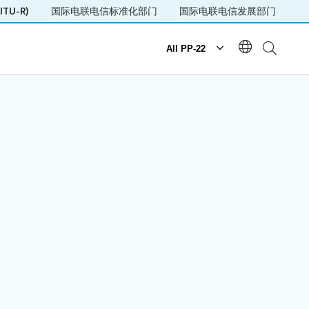
TU-R)
国际电联电信标准化部门
国际电联电信发展部门
All PP-22
日程
每日安排
日程
社交活动
Side Events
Webcast and captioning
新闻室