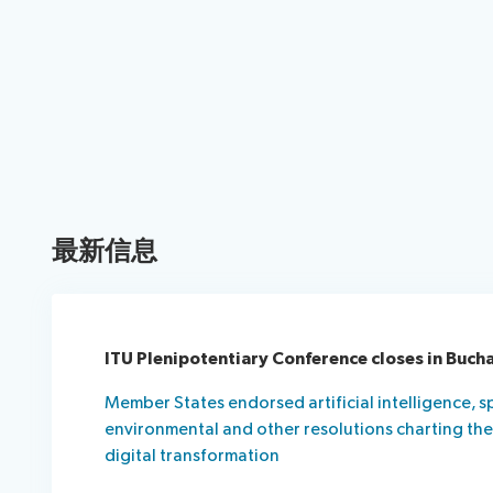
提供给代表的IT工具
最新信息
ITU Plenipotentiary Conference closes in Buch
Member States endorsed artificial intelligence, sp
environmental and other resolutions charting th
digital transformation