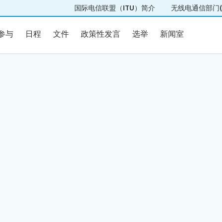
国际电信联盟（ITU）简介
无线电通信部门(I
参与
日程
文件
政策性发言
选举
新闻室
参与
日程
文件
政策性发言
选举
新闻室
22团队
参与
会场平面图
邀请
证书
注册
实用信息
言
选举
Elections results
段
候选人