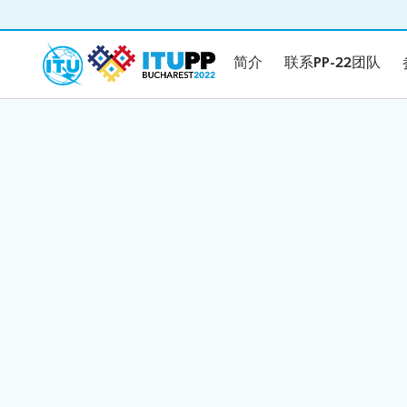
简介
联系PP-22团队
简介
联系PP-22团队
简介
联系PP-
2022年全权代表大会（PP-22）简介
筹备
重要日期和截止日期
包容性的全权代表大会
绿色低碳的全权代表大会
联系PP-22团队
文件
政策性发
正式文件
指南
提交提案
申请发言时