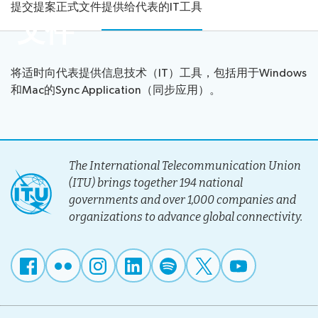
提交提案
正式文件
提供给代表的IT工具
安
邀
介
文件
正
排
请
筹
政策性发言
式
日
证
备
文
程
书
重
将适时向代表提供信息技术（IT）工具，包括用于Windows
指
件
社
注
要
和Mac的Sync Application（同步应用）。
选举
南
提
交
册
日
申
交
活
实
期
Elections
请
提
动
用
和
新闻室
results
发
案
Side
信
截
候
言
The International Telecommunication Union
提
Events
息
止
选
时
(ITU) brings together 194 national
供
Webcast
国际电信联盟（ITU）简介
日
人
段
governments and over 1,000 companies and
给
and
期
选
organizations to advance global connectivity.
代
captioning
包
无线电通信部门(ITU-R)
举
表
容
程
的
性
国际电联电信标准化部门
序
IT
的
工
全
国际电联电信发展部门
具
权