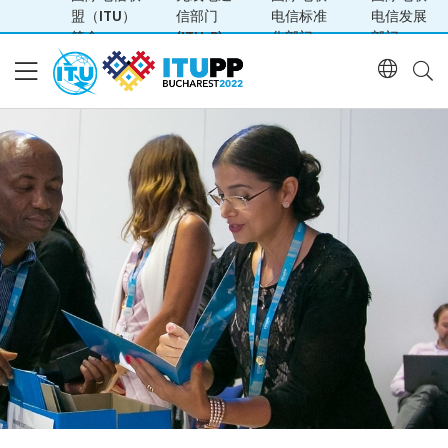
盟（ITU）
信部门
电信标准
电信发展
简介
(ITU-R)
化部门
部门
简介
2022
联系PP-22团队
年
全
权
参与
代
表
会
大
日程
场
会
平
（PP-
每
面
22）
文件
日
图
简