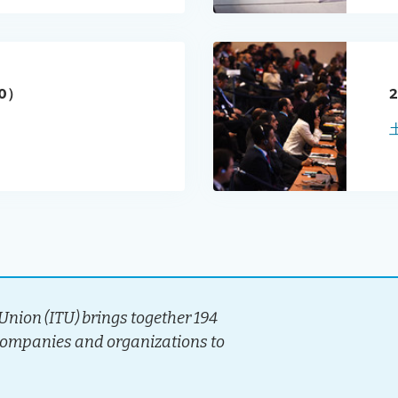
0）
nion (ITU) brings together 194
companies and organizations to