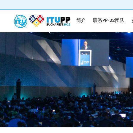
简介
联系PP-22团队
简介
联系PP-22团队
简介
联系PP-
2022年全权代表大会（PP-22）简介
筹备
重要日期和截止日期
包容性的全权代表大会
绿色低碳的全权代表大会
联系PP-22团队
文件
政策性发
正式文件
指南
提交提案
申请发言时