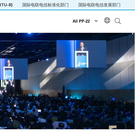
TU-R)
国际电联电信标准化部门
国际电联电信发展部门
All PP-22
日程
每日安排
日程
社交活动
Side Events
Webcast and captioning
新闻室