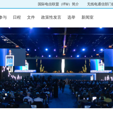
国际电信联盟（ITU）简介
无线电通信部门(I
参与
日程
文件
政策性发言
选举
新闻室
参与
日程
文件
政策性发言
选举
新闻室
22团队
参与
会场平面图
邀请
证书
注册
实用信息
言
选举
Elections results
段
候选人