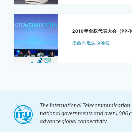
2010年全权代表大会（PP-1
墨西哥瓜达拉哈拉
The International Telecommunication U
national governments and over 1,000 
advance global connectivity.