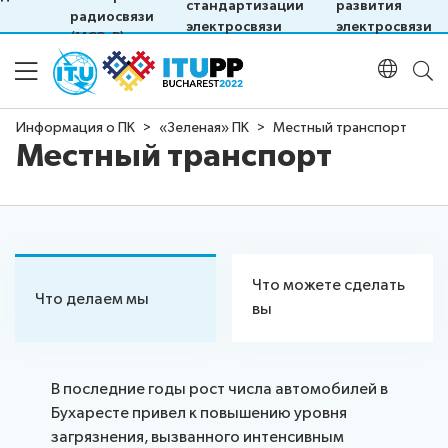
стандартизации
развития
радиосвязи
электросвязи
электросвязи
зи
(МСЭ-R)
МСЭ
МСЭ
Информация о ПК
«Зеленая» ПК
Местный транспорт
Местный транспорт
Информация о ПК
Информация
Повестка дня, содержание и
о
координация, график работы и
ПК-22
Подготовительный
расписание
Что можете сделать
Что делаем мы
процесс
вы
Основные
даты
Участие
и
В последние годы рост числа автомобилей в
предельные
План-
Бухаресте привел к повышению уровня
сроки
Программа
схема
загрязнения, вызванного интенсивным
Открытая