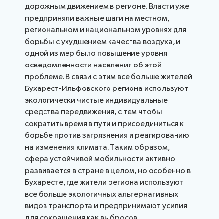
Приглашения
дорожным движением в регионе. Власти уже
для
Ежедневное
Полномочия
предприняли важные шаги на местном,
всех
Документы
расписание
Регистрация
региональном и национальном уровнях для
ПК
Повестка
Практическая
борьбы с ухудшением качества воздуха, и
“Зеленая”
Официальные
дня
информация
одной из мер было повышение уровня
ПК
Общеполитические заявления
документы
Протокольные
осведомленности населения об этой
Повестка
Представление
мероприятия
проблеме. В связи с этим все больше жителей
дня,
Руководящие
предложений
и
Бухарест-Ильфовского региона используют
Выборы
содержание
указания
ИТ-
культурная
экологически чистые индивидуальные
и
Запрос
инструменты
программа
средства передвижения, с тем чтобы
координация,
Elections
на
для
Side
сократить время в пути и присоединиться к
Отдел новостей
график
results
выделение
делегатов
Events
борьбе против загрязнения и реагированию
работы
Кандидаты
времени
Webcast
на изменения климата. Таким образом,
и
Процедуры
and
О Международном союзе электросвязи (МСЭ)
сфера устойчивой мобильности активно
расписание
выборов
captioning
развивается в стране в целом, но особенно в
Бухаресте, где жители региона используют
Сектор радиосвязи (МСЭ-R)
все больше экологичных альтернативных
видов транспорта и предпринимают усилия
Сектор стандартизации электросвязи МСЭ
для сокращения как выбросов,