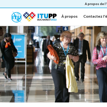
A propos de l
À propos
Contactez l’é
À propos
Contactez l’é
À propos
Contactez
Processus préparatoire
À propos de la PP-22
Dates et échéances importantes
PP inclusive
PP verte
Contactez l’équipe de la PP-22
Documents
Déclaratio
générale
Documents officiels
Soumission des propositions