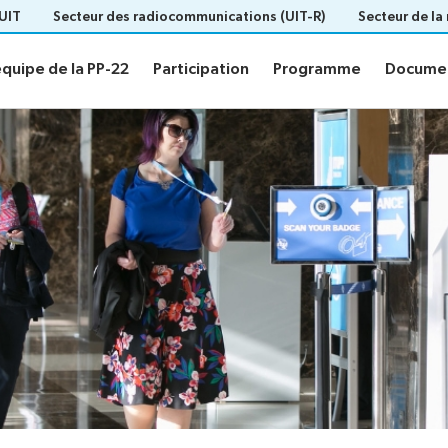
’UIT
Secteur des radiocommunications (UIT-R)
Secteur de la
quipe de la PP-22
Participation
Programme
Docume
quipe de la PP-22
Participation
Programme
Docume
 l’équipe de la PP-22
Participation
Plan du site
Informations pratiques
Invitations
Pouvoirs
Inscription
ns de politique
Élections
Elections results
Candidats