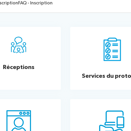
trices
scription
FAQ - Inscription
Procédures d’élection
ot
Réceptions
Services du prot