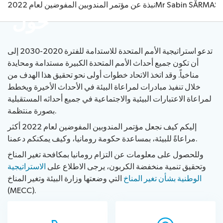
Mr Sabin SĂRMAȘ,
نبذة عن مؤتمر المندوبين المفوضين لعام 2022
جدول
أوراق
عن
حول
الوثائق
أعمال
الاعتماد
مؤتمر
بيانات السياسة العامة
الرسمية
الأحداث
التسجيل
المندوبين
تقديم
الاجتماعية
المفوضين
تدعو استراتيجية الأمم المتحدة للاستدامة للفترة 2020-2030 إلى
المبادئ
المقترحات
Side
لعام
أن تكون جميع أحداث الأمم المتحدة الكبيرة مستدامة ومحايدة
الانتخابات
التوجيهية
أدوات
Events
2022
مناخياً. وقد اتخذ الاتحاد خطوات أولى نحو تحقيق هذا الهدف من
طلب
تكنولوجيا
Webcast
الأعمال
خلال تنفيذ مبادرات لمراعاة البيئة في الأحداث الأخيرة ويخطط
Elections
حجز
المعلومات
and
التحضيرية
لمراعاة الاعتبارات البيئية والاجتماعية في جميع أحداثه المستقبلية
مركز الأخبار
results
الوقت
المتاحة
captioning
التواريخ
بصورة منتظمة.
المرشحون
للمندوبين
الرئيسية
إليكم كيف نجعل مؤتمر المندوبين المفوضين لعام 2022 أكثر
إجراءات
نبذة عن الاتحاد الدولي للاتصالات (ITU)
والمواعيد
مراعاةً للبيئة، بمساعدة حكومة رومانيا، وكيف يمكنكم دعمنا.
الانتخاب
النهائية
وللحصول على معلومات عن التزام رومانيا بمكافحة تغير المناخ
قطاع الاتصالات الراديوية (ITU-R)
وتحقيق تنمية منخفضة الكربون، يرجى الاطلاع على
الاستراتيجية
الوطنية بشأن تغير المناخ
التي وضعتها وزارة البيئة وتغير المناخ
قطاع تقييس الاتصالات بالاتحاد الدولي للاتصالات
(MECC).
قطاع تنمية الاتصالات بالاتحاد